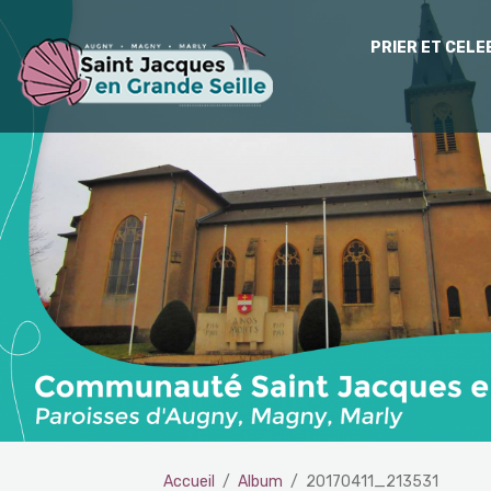
PRIER ET CEL
Accueil
Album
20170411_213531